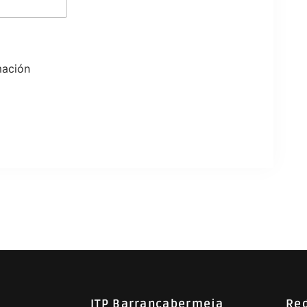
mación
ITP Barrancabermeja
Red