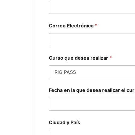
Correo Electrónico
*
Curso que desea realizar
*
C
Fecha en la que desea realizar el cu
i
u
d
a
d
r
Ciudad y País
e
a