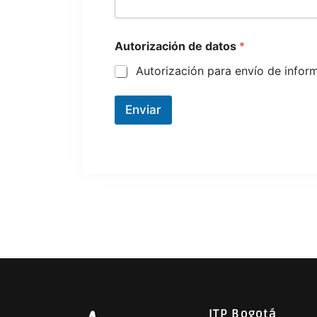
l
i
z
a
Autorización de datos
*
r
Autorización para envío de infor
*
Enviar
ITP Bogotá